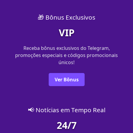
🎁 Bônus Exclusivos
VIP
Receba bônus exclusivos do Telegram,
promoções especiais e códigos promocionais
únicos!
Ver Bônus
📢 Notícias em Tempo Real
24/7