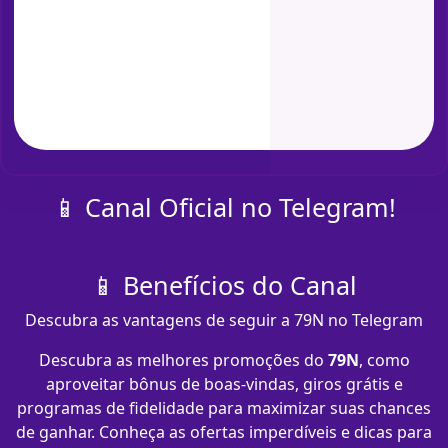
📱 Canal Oficial no Telegram!
📱 Benefícios do Canal
Descubra as vantagens de seguir a 79N no Telegram
Descubra as melhores promoções do
79N
, como
aproveitar bônus de boas-vindas, giros grátis e
programas de fidelidade para maximizar suas chances
de ganhar. Conheça as ofertas imperdíveis e dicas para