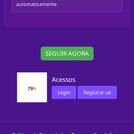
automaticamente
SEGUIR AGORA
Acessos
Login
Registrar-se