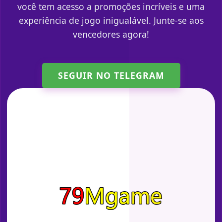
você tem acesso a promoções incríveis e uma
experiência de jogo inigualável. Junte-se aos
vencedores agora!
SEGUIR NO TELEGRAM