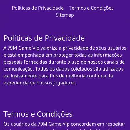
Políticas de Privacidade
Termos e Condições
Sitemap
Políticas de Privacidade
A 79M Game Vip valoriza a privacidade de seus usuários
e está empenhada em proteger todas as informações
pessoais fornecidas durante o uso de nossos canais de
comunicação. Todos os dados coletados são utilizados
exclusivamente para fins de melhoria contínua da
experiência de nossos jogadores.
Termos e Condições
Os usuários da 79M Game Vip concordam em respeitar