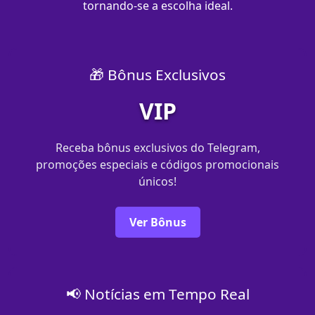
tornando-se a escolha ideal.
🎁 Bônus Exclusivos
VIP
Receba bônus exclusivos do Telegram,
promoções especiais e códigos promocionais
únicos!
Ver Bônus
📢 Notícias em Tempo Real