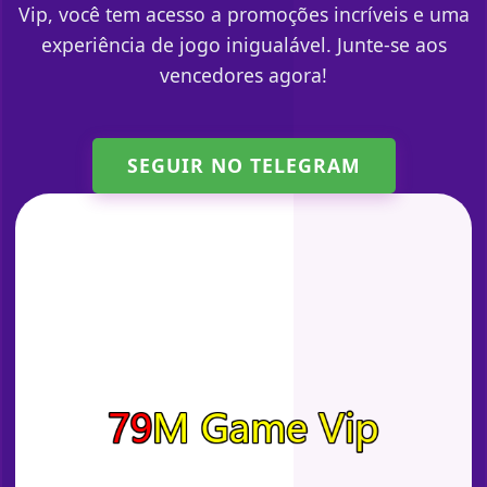
Vip, você tem acesso a promoções incríveis e uma
experiência de jogo inigualável. Junte-se aos
vencedores agora!
SEGUIR NO TELEGRAM