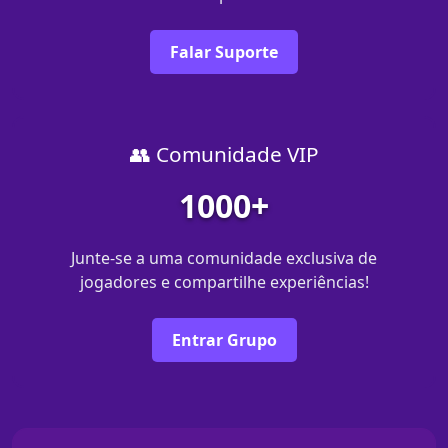
Falar Suporte
👥 Comunidade VIP
1000+
Junte-se a uma comunidade exclusiva de
jogadores e compartilhe experiências!
Entrar Grupo