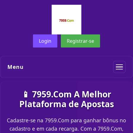
Login
Registrar-se
Menu
📱 7959.Com A Melhor
Plataforma de Apostas
Cadastre-se na 7959.Com para ganhar bônus no
cadastro e em cada recarga. Com a 7959.Com,