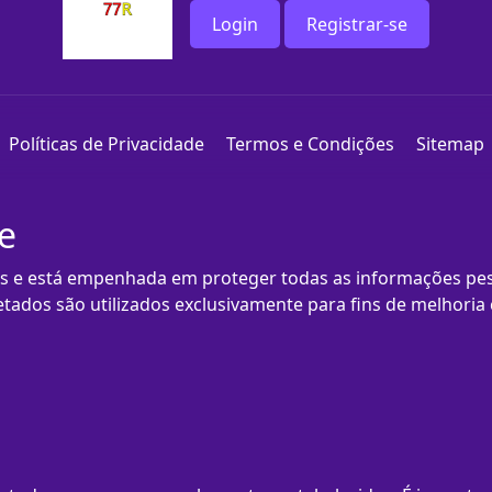
Login
Registrar-se
Políticas de Privacidade
Termos e Condições
Sitemap
de
ios e está empenhada em proteger todas as informações pe
tados são utilizados exclusivamente para fins de melhoria