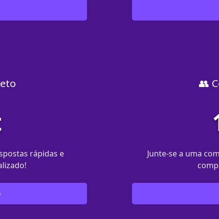
reto
👥 
t
espostas rápidas e
Junte-se a uma com
lizado!
compa
e