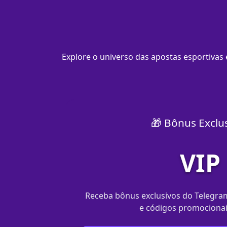
Explore o universo das apostas esportiva
🎁 Bônus Exclu
VIP
Receba bônus exclusivos do Telegra
e códigos promocionai