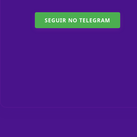
SEGUIR NO TELEGRAM