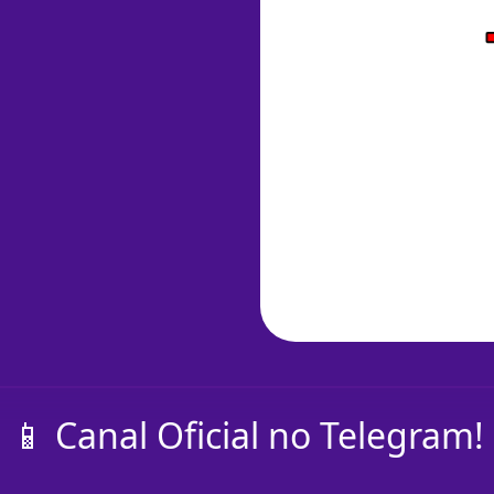
📱 Canal Oficial no Telegram!