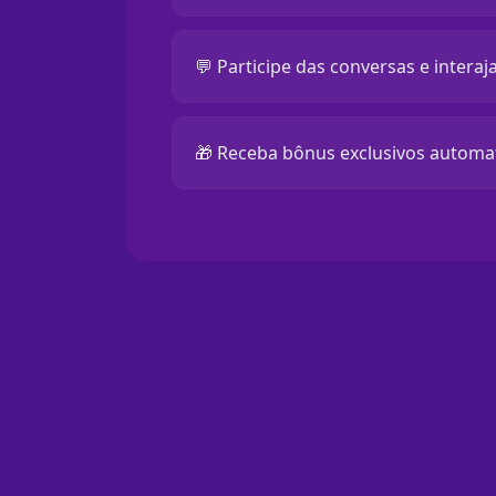
💬 Participe das conversas e interaj
🎁 Receba bônus exclusivos autom