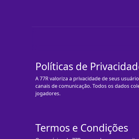
Políticas de Privacida
A 77R valoriza a privacidade de seus usuár
canais de comunicação. Todos os dados cole
jogadores.
Termos e Condições