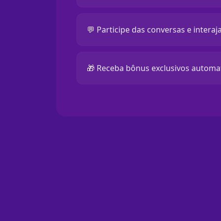
💬 Participe das conversas e interaj
🎁 Receba bônus exclusivos autom