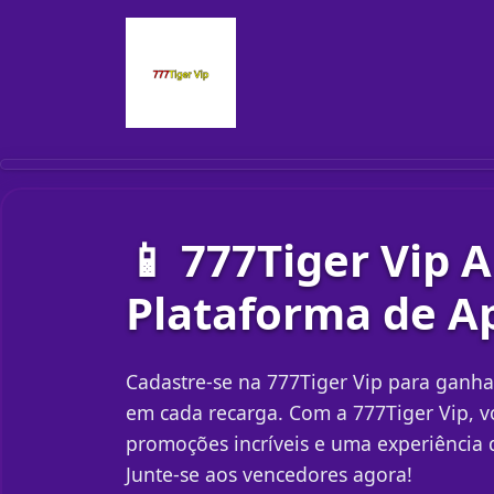
📱 777Tiger Vip 
Plataforma de A
Cadastre-se na 777Tiger Vip para ganha
em cada recarga. Com a 777Tiger Vip, v
promoções incríveis e uma experiência d
Junte-se aos vencedores agora!