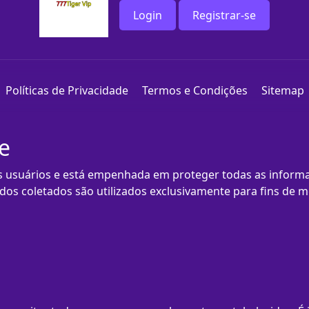
Login
Registrar-se
Políticas de Privacidade
Termos e Condições
Sitemap
de
eus usuários e está empenhada em proteger todas as inform
os coletados são utilizados exclusivamente para fins de m