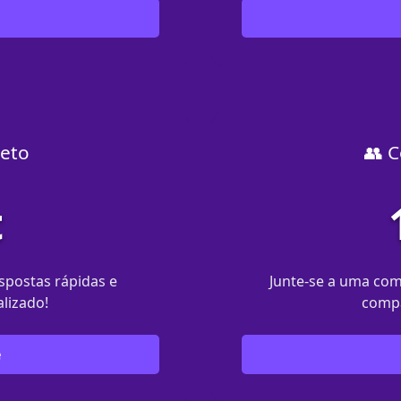
reto
👥 
t
espostas rápidas e
Junte-se a uma com
lizado!
compa
e