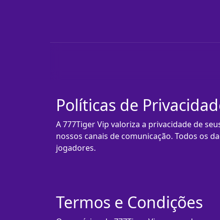
Políticas de Privacida
A 777Tiger Vip valoriza a privacidade de s
nossos canais de comunicação. Todos os dad
jogadores.
Termos e Condições