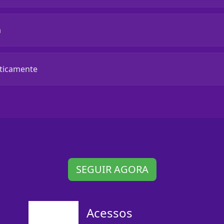
a
aticamente
SEGUIR AGORA
Acessos