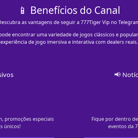
📱 Benefícios do Canal
Descubra as vantagens de seguir a 777Tiger Vip no Telegra
ê pode encontrar uma variedade de jogos clássicos e popul
experiência de jogo imersiva e interativa com dealers reais.
sivos
📢 Notí
m, promoções especiais
Fique por dentro d
s únicos!
eventos da 7