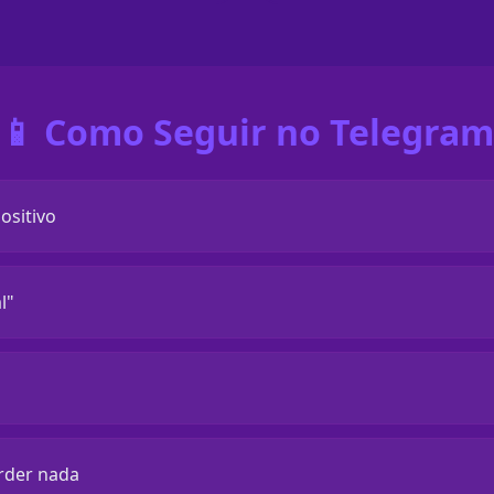
📱 Como Seguir no Telegram
ositivo
l"
erder nada