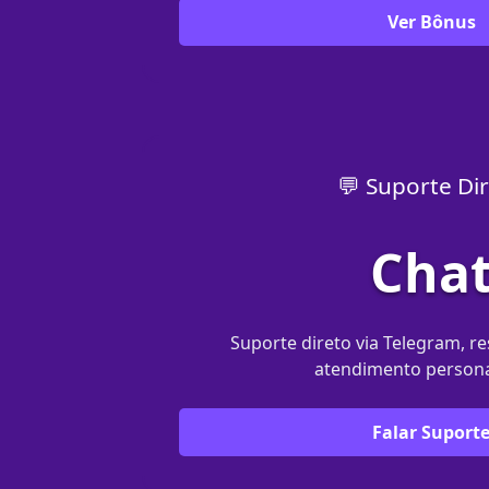
Ver Bônus
💬 Suporte Di
Cha
Suporte direto via Telegram, r
atendimento persona
Falar Suport