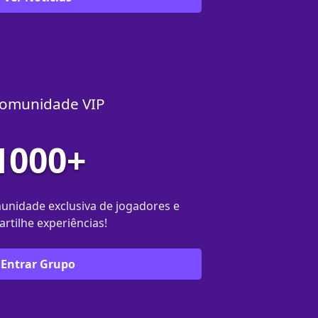
Comunidade VIP
1000+
unidade exclusiva de jogadores e
rtilhe experiências!
Entrar Grupo