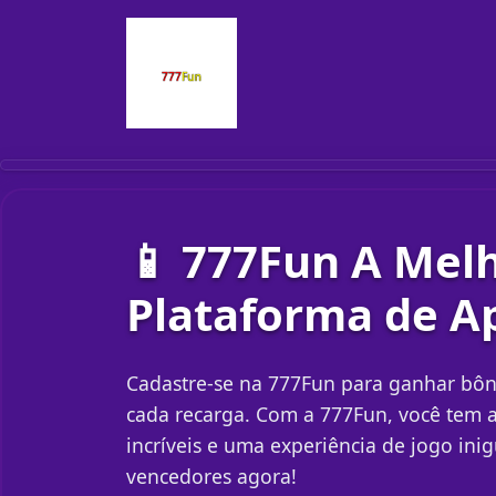
📱 777Fun A Mel
Plataforma de A
Cadastre-se na 777Fun para ganhar bôn
cada recarga. Com a 777Fun, você tem 
incríveis e uma experiência de jogo inig
vencedores agora!