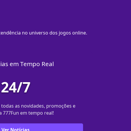
endência no universo dos jogos online.
cias em Tempo Real
24/7
e todas as novidades, promoções e
a 777Fun em tempo real!
Ver Notícias