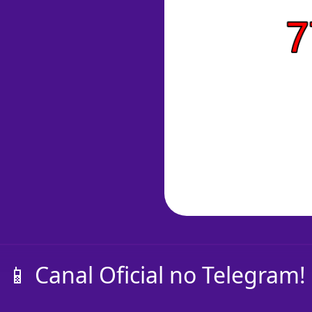
📱 Canal Oficial no Telegram!