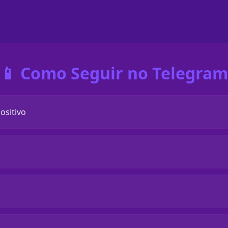
📱 Como Seguir no Telegram
ositivo