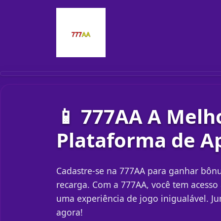
📱 777AA A Melh
Plataforma de A
Cadastre-se na 777AA para ganhar bônu
recarga. Com a 777AA, você tem acesso 
uma experiência de jogo inigualável. J
agora!