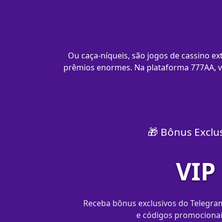
Ou caça-níqueis, são jogos de cassino ex
prêmios enormes. Na plataforma 777AA, vo
🎁 Bônus Exclu
VIP
Receba bônus exclusivos do Telegra
e códigos promocionai