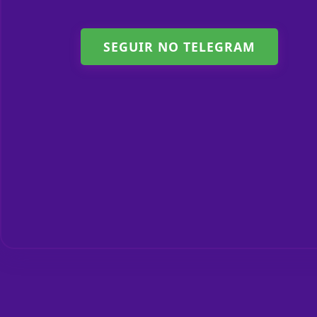
SEGUIR NO TELEGRAM