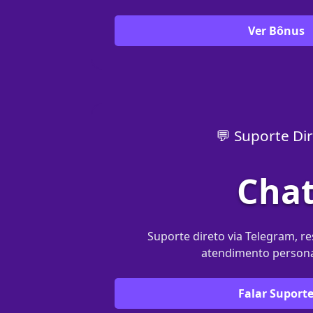
Ver Bônus
💬 Suporte Di
Cha
Suporte direto via Telegram, r
atendimento persona
Falar Suport