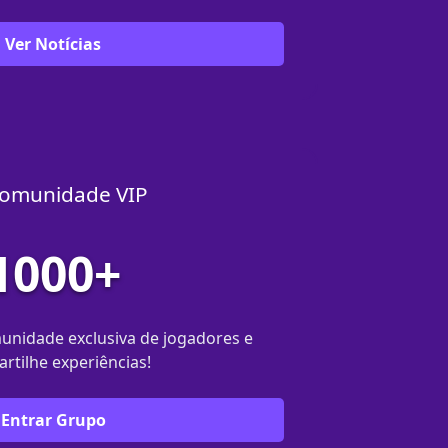
Ver Notícias
Comunidade VIP
1000+
unidade exclusiva de jogadores e
rtilhe experiências!
Entrar Grupo