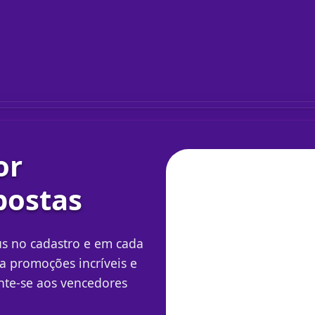
or
postas
s no cadastro e em cada
a promoções incríveis e
unte-se aos vencedores