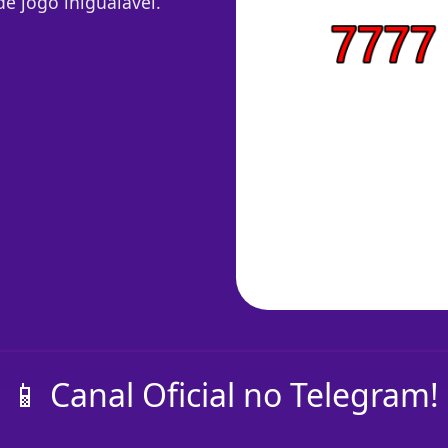
e jogo inigualável.
📱 Canal Oficial no Telegram!