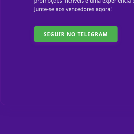
promoções incríveis e uma experiência d
Junte-se aos vencedores agora!
SEGUIR NO TELEGRAM