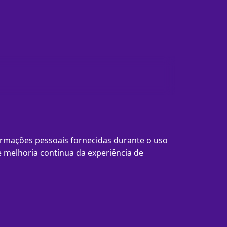
ormações pessoais fornecidas durante o uso
e melhoria contínua da experiência de