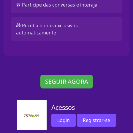
💬 Participe das conversas e interaja
🎁 Receba bônus exclusivos
automaticamente
SEGUIR AGORA
Acessos
Login
Registrar-se