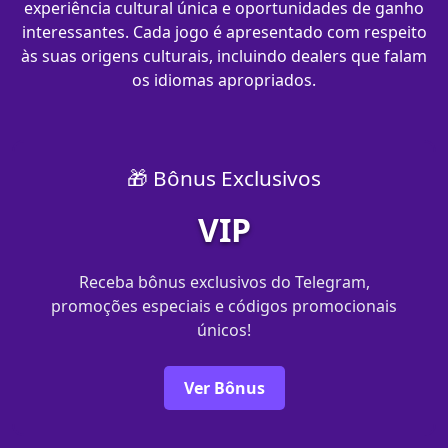
experiência cultural única e oportunidades de ganho
interessantes. Cada jogo é apresentado com respeito
às suas origens culturais, incluindo dealers que falam
os idiomas apropriados.
🎁 Bônus Exclusivos
VIP
Receba bônus exclusivos do Telegram,
promoções especiais e códigos promocionais
únicos!
Ver Bônus