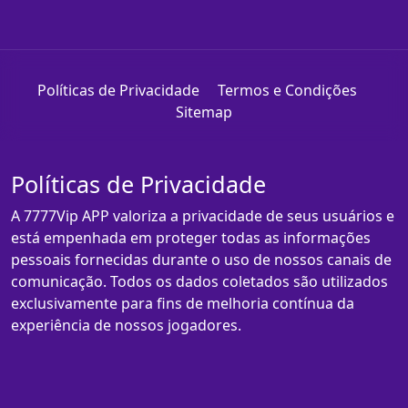
Políticas de Privacidade
Termos e Condições
Sitemap
Políticas de Privacidade
A 7777Vip APP valoriza a privacidade de seus usuários e
está empenhada em proteger todas as informações
pessoais fornecidas durante o uso de nossos canais de
comunicação. Todos os dados coletados são utilizados
exclusivamente para fins de melhoria contínua da
experiência de nossos jogadores.