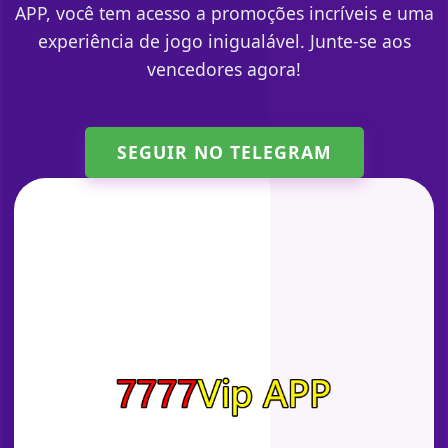
APP, você tem acesso a promoções incríveis e uma
experiência de jogo inigualável. Junte-se aos
vencedores agora!
SEGUIR NO TELEGRAM