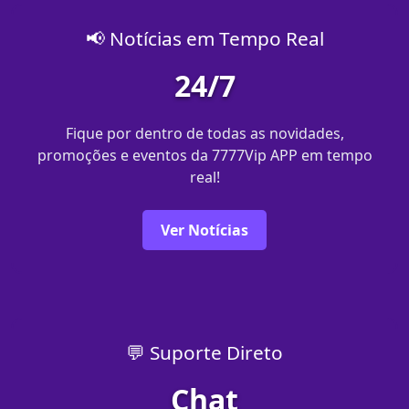
📢 Notícias em Tempo Real
24/7
Fique por dentro de todas as novidades,
promoções e eventos da 7777Vip APP em tempo
real!
Ver Notícias
💬 Suporte Direto
Chat