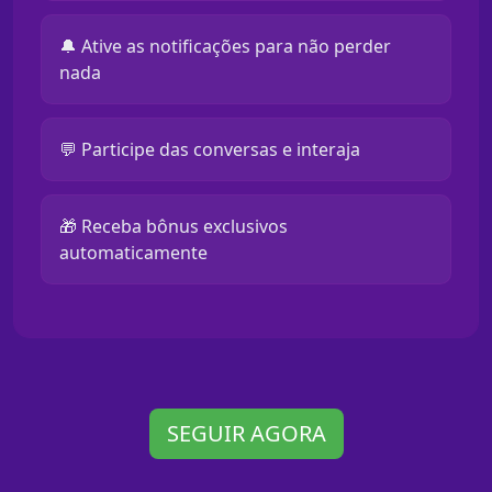
🔔 Ative as notificações para não perder
nada
💬 Participe das conversas e interaja
🎁 Receba bônus exclusivos
automaticamente
SEGUIR AGORA