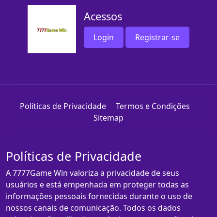
Acessos
Login
Registrar-se
Políticas de Privacidade
Termos e Condições
Sitemap
Políticas de Privacidade
A 7777Game Win valoriza a privacidade de seus
usuários e está empenhada em proteger todas as
informações pessoais fornecidas durante o uso de
nossos canais de comunicação. Todos os dados