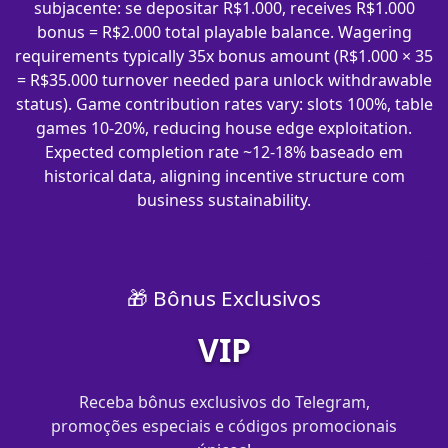
subjacente: se depositar R$1.000, receives R$1.000
bonus = R$2.000 total playable balance. Wagering
requirements typically 35x bonus amount (R$1.000 × 35
= R$35.000 turnover needed para unlock withdrawable
status). Game contribution rates vary: slots 100%, table
games 10-20%, reducing house edge exploitation.
Expected completion rate ~12-18% baseado em
historical data, aligning incentive structure com
business sustainability.
🎁 Bônus Exclusivos
VIP
Receba bônus exclusivos do Telegram,
promoções especiais e códigos promocionais