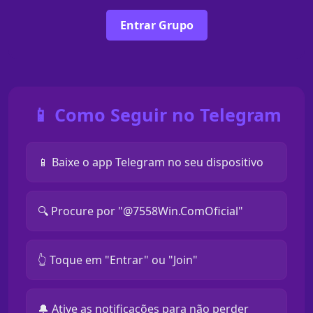
Entrar Grupo
📱 Como Seguir no Telegram
📱 Baixe o app Telegram no seu dispositivo
🔍 Procure por "@7558Win.ComOficial"
👆 Toque em "Entrar" ou "Join"
🔔 Ative as notificações para não perder