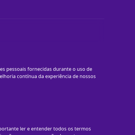
es pessoais fornecidas durante o uso de
elhoria contínua da experiência de nossos
portante ler e entender todos os termos