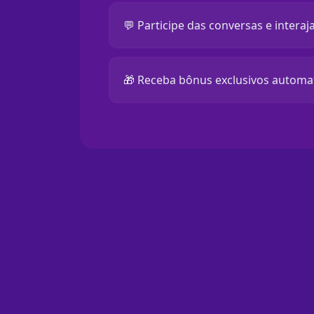
💬 Participe das conversas e interaj
🎁 Receba bônus exclusivos autom