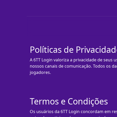
Políticas de Privacida
A 6TT Login valoriza a privacidade de seus
nossos canais de comunicação. Todos os dad
jogadores.
Termos e Condições
Os usuários da 6TT Login concordam em resp