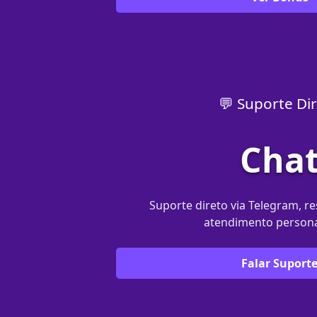
💬 Suporte Di
Cha
Suporte direto via Telegram, r
atendimento persona
Falar Suport