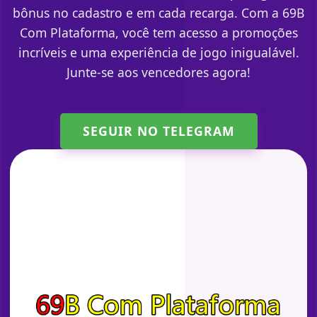
bônus no cadastro e em cada recarga. Com a 69B
Com Plataforma, você tem acesso a promoções
incríveis e uma experiência de jogo inigualável.
Junte-se aos vencedores agora!
SEGUIR NO TELEGRAM