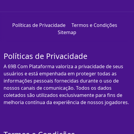
Políticas de Privacidade
Termos e Condições
Sitemap
Políticas de Privacidade
A 69B Com Plataforma valoriza a privacidade de seus
usuários e está empenhada em proteger todas as
informações pessoais fornecidas durante o uso de
nossos canais de comunicação. Todos os dados
coletados são utilizados exclusivamente para fins de
melhoria contínua da experiência de nossos jogadores.