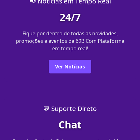
📢 Notícias em Tempo Real
24/7
Fique por dentro de todas as novidades,
promoções e eventos da 69B Com Plataforma
em tempo real!
Ver Notícias
💬 Suporte Direto
Chat