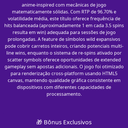
anime-inspired com mecânicas de jogo
matematicamente sólidas. Com RTP de 96.70% e
volatilidade média, este título oferece frequência de
hits balanceada (aproximadamente 1 em cada 3.5 spins
resulta em win) adequada para sessões de jogo
prolongadas. A feature de símbolos wild expansivos
pode cobrir carretos inteiros, criando potenciais multi-
line wins, enquanto o sistema de re-spins ativado por
scatter symbols oferece oportunidades de extended
gameplay sem apostas adicionais. O jogo foi otimizado
para renderização cross-platform usando HTML5
canvas, mantendo qualidade gráfica consistente em
dispositivos com diferentes capacidades de
processamento.
🎁 Bônus Exclusivos