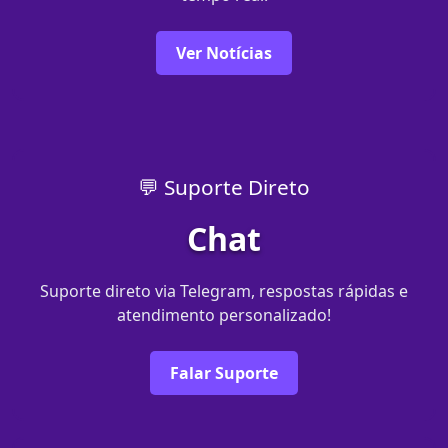
Ver Notícias
💬 Suporte Direto
Chat
Suporte direto via Telegram, respostas rápidas e
atendimento personalizado!
Falar Suporte