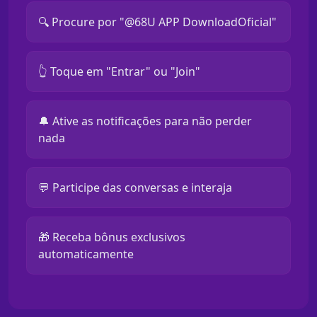
🔍 Procure por "@68U APP DownloadOficial"
👆 Toque em "Entrar" ou "Join"
🔔 Ative as notificações para não perder
nada
💬 Participe das conversas e interaja
🎁 Receba bônus exclusivos
automaticamente