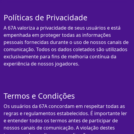
Políticas de Privacidade
A 67A valoriza a privacidade de seus usuários e está
empenhada em proteger todas as informações
pessoais fornecidas durante o uso de nossos canais de
comunicação. Todos os dados coletados são utilizados
exclusivamente para fins de melhoria contínua da
experiência de nossos jogadores.
Termos e Condições
Os usuários da 67A concordam em respeitar todas as
regras e regulamentos estabelecidos. É importante ler
e entender todos os termos antes de participar de
nossos canais de comunicação. A violação destes