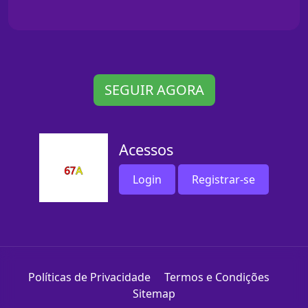
SEGUIR AGORA
Acessos
Login
Registrar-se
Políticas de Privacidade
Termos e Condições
Sitemap