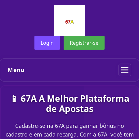
Login
Registrar-se
Menu
📱 67A A Melhor Plataforma
de Apostas
Cadastre-se na 67A para ganhar bônus no
cadastro e em cada recarga. Com a 67A, você tem