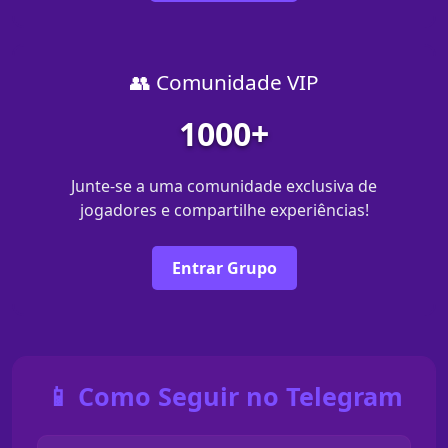
👥 Comunidade VIP
1000+
Junte-se a uma comunidade exclusiva de
jogadores e compartilhe experiências!
Entrar Grupo
📱 Como Seguir no Telegram