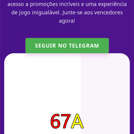
acesso a promoções incríveis e uma experiência
de jogo inigualável. Junte-se aos vencedores
agora!
SEGUIR NO TELEGRAM