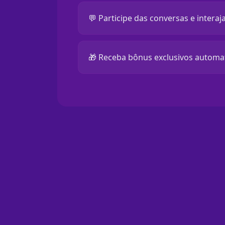
💬 Participe das conversas e interaj
🎁 Receba bônus exclusivos autom