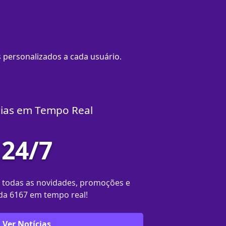
s personalizados a cada usuário.
cias em Tempo Real
24/7
e todas as novidades, promoções e
da 6167 em tempo real!
Ver Notícias