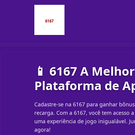
📱 6167 A Melhor
Plataforma de A
Cadastre-se na 6167 para ganhar bônus
recarga. Com a 6167, você tem acesso a
uma experiência de jogo inigualável. J
agora!