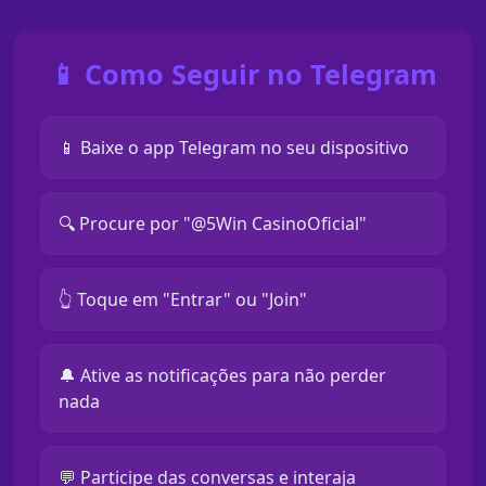
📱 Como Seguir no Telegram
📱 Baixe o app Telegram no seu dispositivo
🔍 Procure por "@5Win CasinoOficial"
👆 Toque em "Entrar" ou "Join"
🔔 Ative as notificações para não perder
nada
💬 Participe das conversas e interaja