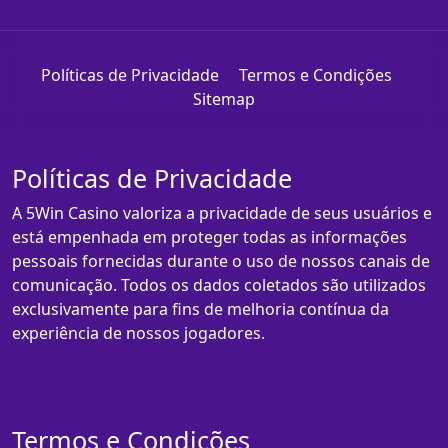
Políticas de Privacidade
Termos e Condições
Sitemap
Políticas de Privacidade
A 5Win Casino valoriza a privacidade de seus usuários e
está empenhada em proteger todas as informações
pessoais fornecidas durante o uso de nossos canais de
comunicação. Todos os dados coletados são utilizados
exclusivamente para fins de melhoria contínua da
experiência de nossos jogadores.
Termos e Condições