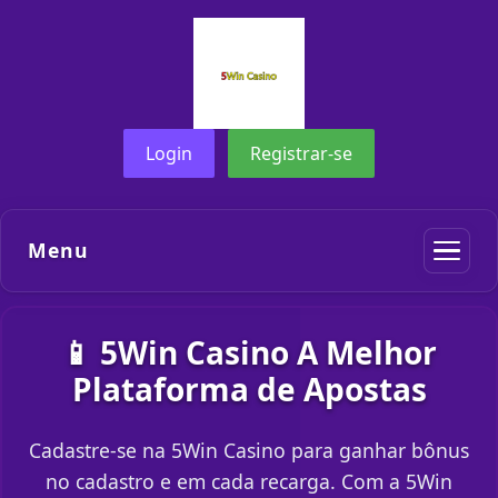
Login
Registrar-se
Menu
📱 5Win Casino A Melhor
Plataforma de Apostas
Cadastre-se na 5Win Casino para ganhar bônus
no cadastro e em cada recarga. Com a 5Win