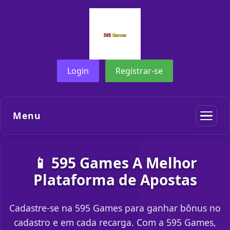
Login
Registrar-se
Menu
📱 595 Games A Melhor
Plataforma de Apostas
Cadastre-se na 595 Games para ganhar bônus no
cadastro e em cada recarga. Com a 595 Games,