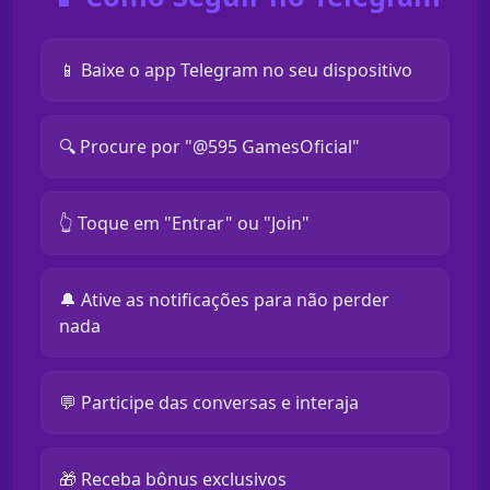
📱 Baixe o app Telegram no seu dispositivo
🔍 Procure por "@595 GamesOficial"
👆 Toque em "Entrar" ou "Join"
🔔 Ative as notificações para não perder
nada
💬 Participe das conversas e interaja
🎁 Receba bônus exclusivos