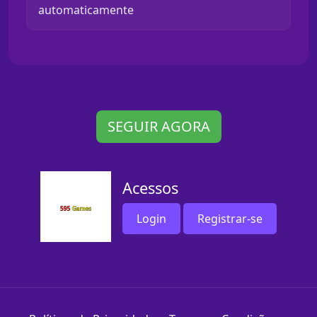
automaticamente
SEGUIR AGORA
Acessos
Login
Registrar-se