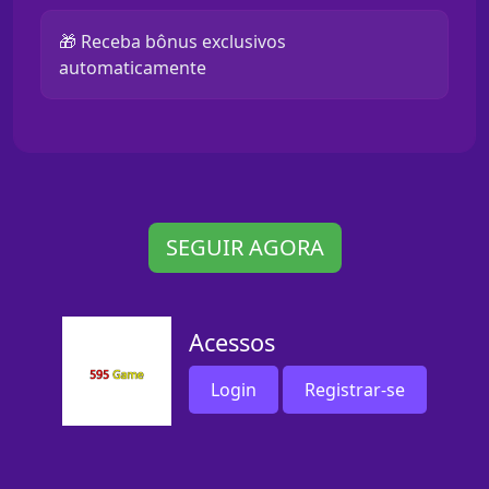
🎁 Receba bônus exclusivos
automaticamente
SEGUIR AGORA
Acessos
Login
Registrar-se