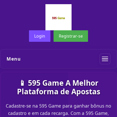
Login
Registrar-se
Menu
📱 595 Game A Melhor
Plataforma de Apostas
Cadastre-se na 595 Game para ganhar bônus no
cadastro e em cada recarga. Com a 595 Game,