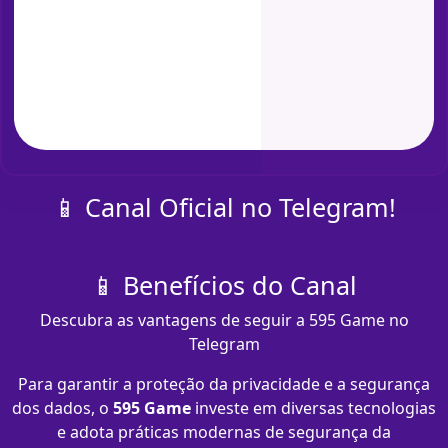
📱 Canal Oficial no Telegram!
📱 Benefícios do Canal
Descubra as vantagens de seguir a 595 Game no
Telegram
Para garantir a proteção da privacidade e a segurança
dos dados, o
595 Game
investe em diversas tecnologias
e adota práticas modernas de segurança da