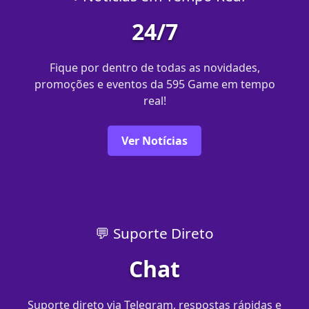
24/7
Fique por dentro de todas as novidades,
promoções e eventos da 595 Game em tempo
real!
Ver Notícias
💬 Suporte Direto
Chat
Suporte direto via Telegram, respostas rápidas e