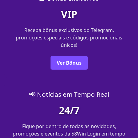
VIP
Receba bônus exclusivos do Telegram,
promoções especiais e códigos promocionais
únicos!
Ver Bônus
📢 Notícias em Tempo Real
24/7
Fique por dentro de todas as novidades,
promoções e eventos da 58Win Login em tempo