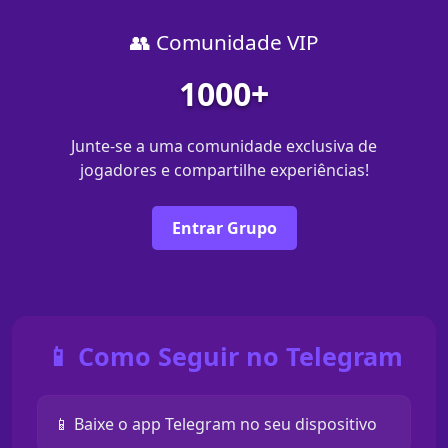
👥 Comunidade VIP
1000+
Junte-se a uma comunidade exclusiva de
jogadores e compartilhe experiências!
Entrar Grupo
📱 Como Seguir no Telegram
📱 Baixe o app Telegram no seu dispositivo