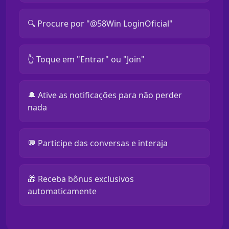
🔍 Procure por "@58Win LoginOficial"
👆 Toque em "Entrar" ou "Join"
🔔 Ative as notificações para não perder
nada
💬 Participe das conversas e interaja
🎁 Receba bônus exclusivos
automaticamente