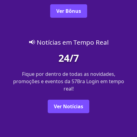
Ver Bônus
📢 Notícias em Tempo Real
24/7
Fique por dentro de todas as novidades,
promoções e eventos da 57Bra Login em tempo
real!
Ver Notícias