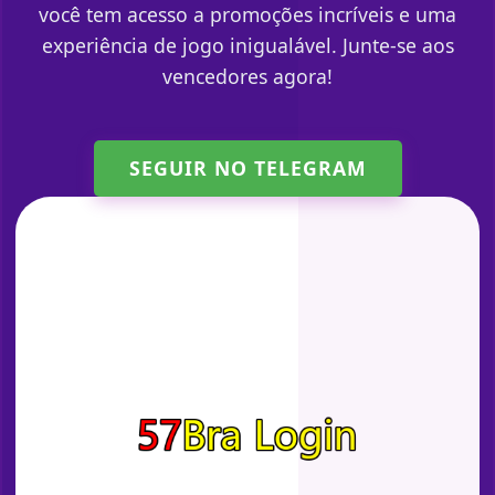
você tem acesso a promoções incríveis e uma
experiência de jogo inigualável. Junte-se aos
vencedores agora!
SEGUIR NO TELEGRAM