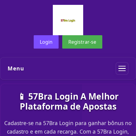
Login
Registrar-se
Menu
📱 57Bra Login A Melhor
Plataforma de Apostas
Cadastre-se na 57Bra Login para ganhar bônus no
cadastro e em cada recarga. Com a 57Bra Login,