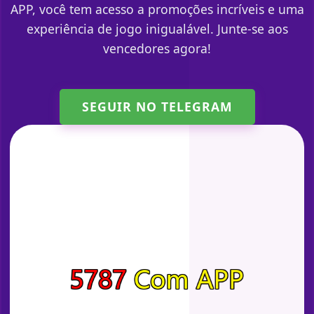
APP, você tem acesso a promoções incríveis e uma
experiência de jogo inigualável. Junte-se aos
vencedores agora!
SEGUIR NO TELEGRAM