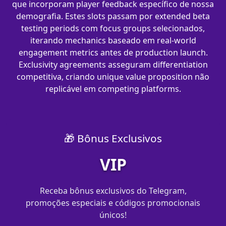
que incorporam player feedback específico de nossa
demografia. Estes slots passam por extended beta
testing periods com focus groups selecionados,
iterando mechanics baseado em real-world
engagement metrics antes de production launch.
Exclusivity agreements asseguram differentiation
competitiva, criando unique value proposition não
replicável em competing platforms.
🎁 Bônus Exclusivos
VIP
Receba bônus exclusivos do Telegram,
promoções especiais e códigos promocionais
únicos!