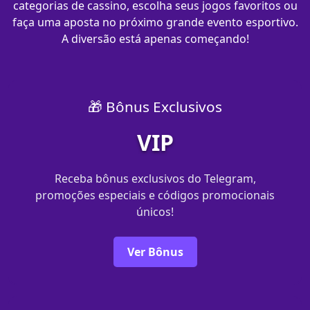
categorias de cassino, escolha seus jogos favoritos ou
faça uma aposta no próximo grande evento esportivo.
A diversão está apenas começando!
🎁 Bônus Exclusivos
VIP
Receba bônus exclusivos do Telegram,
promoções especiais e códigos promocionais
únicos!
Ver Bônus