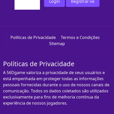
Login
Registrar-se
Políticas de Privacidade
Termos e Condições
Sitemap
Políticas de Privacidade
A 56Dgame valoriza a privacidade de seus usuários e
está empenhada em proteger todas as informações
pessoais fornecidas durante o uso de nossos canais de
comunicação. Todos os dados coletados são utilizados
exclusivamente para fins de melhoria contínua da
experiência de nossos jogadores.