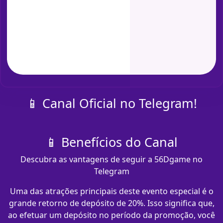
📱 Canal Oficial no Telegram!
📱 Benefícios do Canal
Descubra as vantagens de seguir a 56Dgame no
Telegram
Uma das atrações principais deste evento especial é o
grande retorno de depósito de 20%. Isso significa que,
ao efetuar um depósito no período da promoção, você