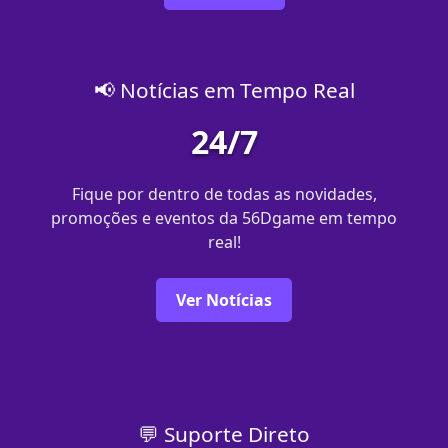
📢 Notícias em Tempo Real
24/7
Fique por dentro de todas as novidades,
promoções e eventos da 56Dgame em tempo
real!
Ver Notícias
💬 Suporte Direto