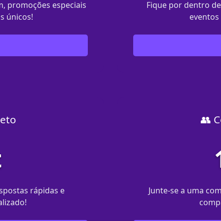
m, promoções especiais
Fique por dentro d
s únicos!
eventos
reto
👥 
t
espostas rápidas e
Junte-se a uma com
lizado!
compa