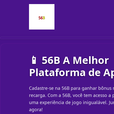
📱 56B A Melhor
Plataforma de A
Cadastre-se na 56B para ganhar bônus 
recarga. Com a 56B, você tem acesso a 
uma experiência de jogo inigualável. J
agora!