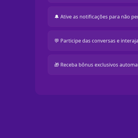
🔔 Ative as notificações para não p
💬 Participe das conversas e interaj
🎁 Receba bônus exclusivos autom