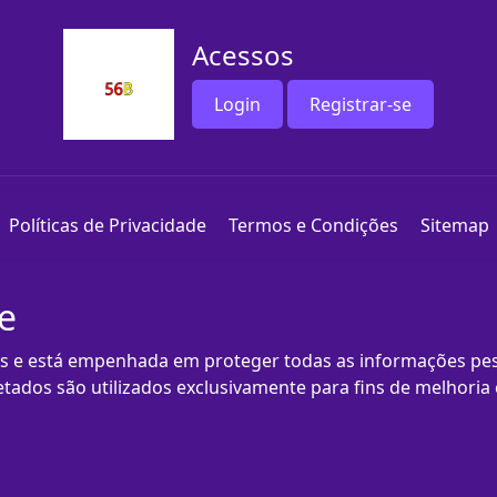
Acessos
Login
Registrar-se
Políticas de Privacidade
Termos e Condições
Sitemap
de
ios e está empenhada em proteger todas as informações pe
tados são utilizados exclusivamente para fins de melhoria