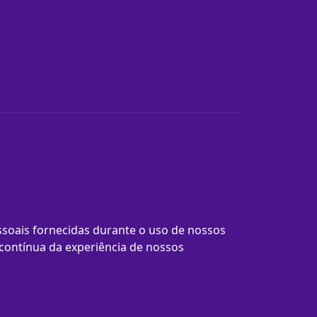
ssoais fornecidas durante o uso de nossos
 contínua da experiência de nossos