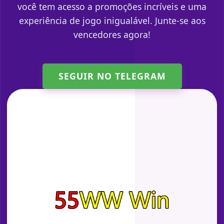
você tem acesso a promoções incríveis e uma
experiência de jogo inigualável. Junte-se aos
vencedores agora!
SEGUIR NO TELEGRAM