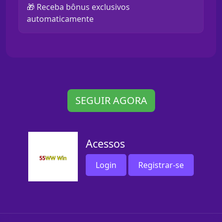
🎁 Receba bônus exclusivos
automaticamente
SEGUIR AGORA
Acessos
Login
Registrar-se