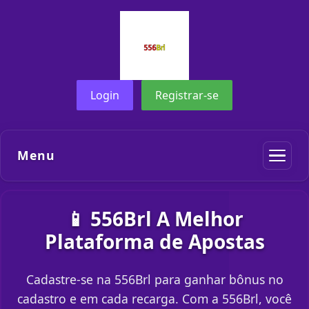
Login
Registrar-se
Menu
📱 556Brl A Melhor
Plataforma de Apostas
Cadastre-se na 556Brl para ganhar bônus no
cadastro e em cada recarga. Com a 556Brl, você