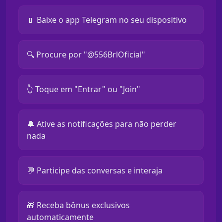
📱 Baixe o app Telegram no seu dispositivo
🔍 Procure por "@556BrlOficial"
👆 Toque em "Entrar" ou "Join"
🔔 Ative as notificações para não perder
nada
💬 Participe das conversas e interaja
🎁 Receba bônus exclusivos
automaticamente