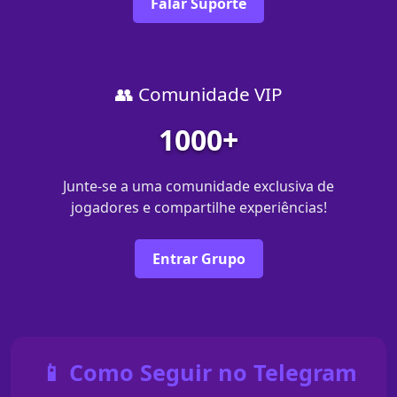
Falar Suporte
👥 Comunidade VIP
1000+
Junte-se a uma comunidade exclusiva de
jogadores e compartilhe experiências!
Entrar Grupo
📱 Como Seguir no Telegram