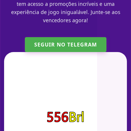
tem acesso a promoções incríveis e uma
experiência de jogo inigualável. Junte-se aos
vencedores agora!
SEGUIR NO TELEGRAM