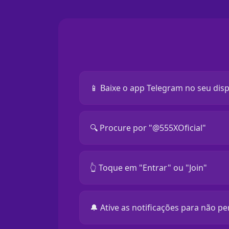
📱 Baixe o app Telegram no seu disp
🔍 Procure por "@555XOficial"
👆 Toque em "Entrar" ou "Join"
🔔 Ative as notificações para não p