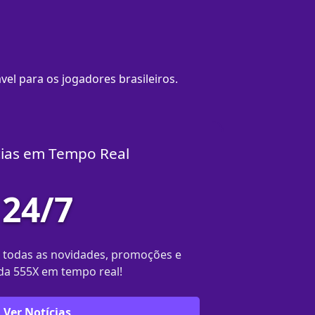
el para os jogadores brasileiros.
cias em Tempo Real
24/7
e todas as novidades, promoções e
da 555X em tempo real!
Ver Notícias