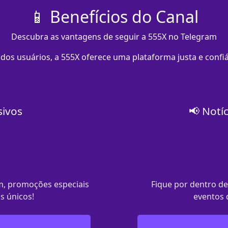
📱 Benefícios do Canal
Descubra as vantagens de seguir a 555X no Telegram
os usuários, a 555X oferece uma plataforma justa e confiáv
sivos
📢 Notí
m, promoções especiais
Fique por dentro d
s únicos!
eventos 