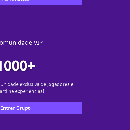
Comunidade VIP
1000+
unidade exclusiva de jogadores e
rtilhe experiências!
Entrar Grupo