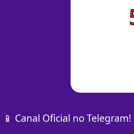
📱 Canal Oficial no Telegram!