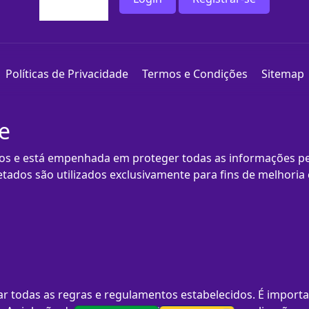
Políticas de Privacidade
Termos e Condições
Sitemap
de
rios e está empenhada em proteger todas as informações p
tados são utilizados exclusivamente para fins de melhoria
 todas as regras e regulamentos estabelecidos. É importa