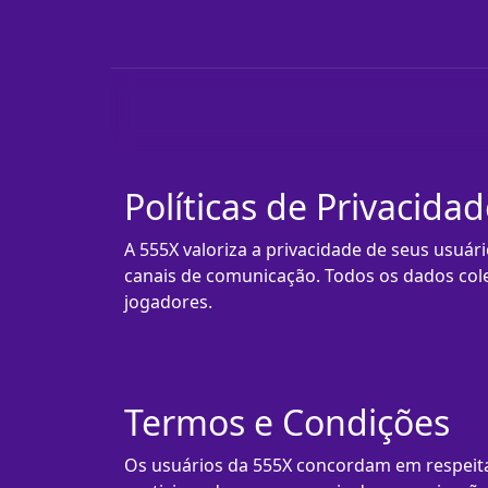
Políticas de Privacida
A 555X valoriza a privacidade de seus usuá
canais de comunicação. Todos os dados cole
jogadores.
Termos e Condições
Os usuários da 555X concordam em respeitar