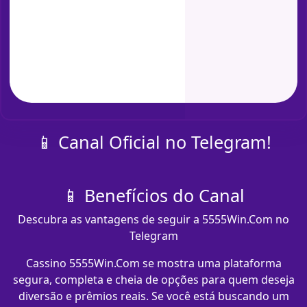
📱 Canal Oficial no Telegram!
📱 Benefícios do Canal
Descubra as vantagens de seguir a 5555Win.Com no
Telegram
Cassino 5555Win.Com se mostra uma plataforma
segura, completa e cheia de opções para quem deseja
diversão e prêmios reais. Se você está buscando um