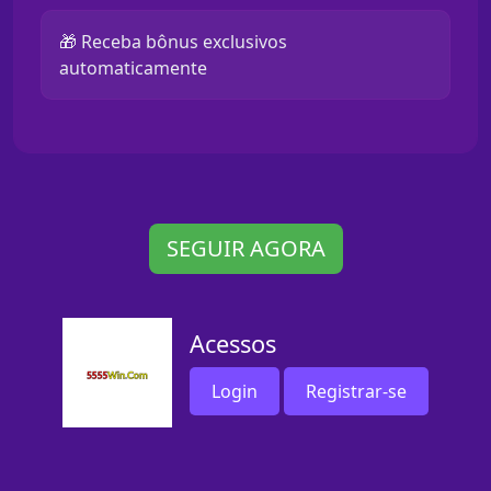
🎁 Receba bônus exclusivos
automaticamente
SEGUIR AGORA
Acessos
Login
Registrar-se