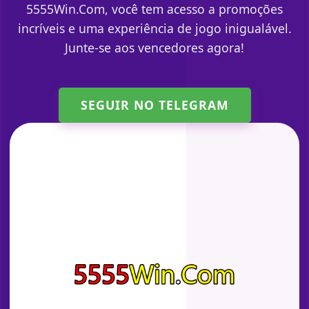
5555Win.Com, você tem acesso a promoções
incríveis e uma experiência de jogo inigualável.
Junte-se aos vencedores agora!
SEGUIR NO TELEGRAM