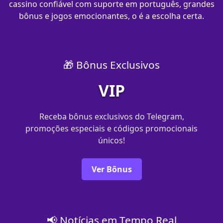
cassino confiável com suporte em português, grandes
bônus e jogos emocionantes, o é a escolha certa.
🎁 Bônus Exclusivos
VIP
Receba bônus exclusivos do Telegram,
promoções especiais e códigos promocionais
únicos!
Ver Bônus
📢 Notícias em Tempo Real