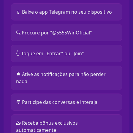
📱 Baixe o app Telegram no seu dispositivo
🔍 Procure por "@5555WinOficial"
👆 Toque em "Entrar" ou "Join"
🔔 Ative as notificações para não perder
nada
💬 Participe das conversas e interaja
🎁 Receba bônus exclusivos
automaticamente