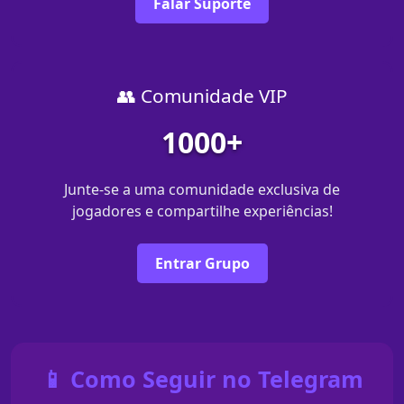
Falar Suporte
👥 Comunidade VIP
1000+
Junte-se a uma comunidade exclusiva de
jogadores e compartilhe experiências!
Entrar Grupo
📱 Como Seguir no Telegram