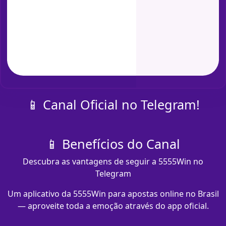
📱 Canal Oficial no Telegram!
📱 Benefícios do Canal
Descubra as vantagens de seguir a 5555Win no
Telegram
Um aplicativo da 5555Win para apostas online no Brasil
— aproveite toda a emoção através do app oficial.