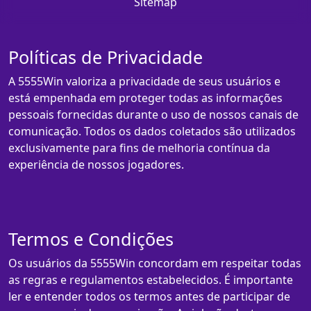
Sitemap
Políticas de Privacidade
A 5555Win valoriza a privacidade de seus usuários e
está empenhada em proteger todas as informações
pessoais fornecidas durante o uso de nossos canais de
comunicação. Todos os dados coletados são utilizados
exclusivamente para fins de melhoria contínua da
experiência de nossos jogadores.
Termos e Condições
Os usuários da 5555Win concordam em respeitar todas
as regras e regulamentos estabelecidos. É importante
ler e entender todos os termos antes de participar de