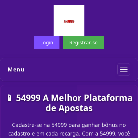
Login
Registrar-se
Menu
📱 54999 A Melhor Plataforma
de Apostas
Cadastre-se na 54999 para ganhar bônus no
cadastro e em cada recarga. Com a 54999, você