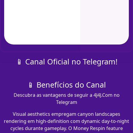
📱 Canal Oficial no Telegram!
📱 Benefícios do Canal
Descubra as vantagens de seguir a 4J4J.Com no
Telegram
Visual aesthetics empregam canyon landscapes
rendering em high-definition com dynamic day-to-night
cycles durante gameplay. O Money Respin feature