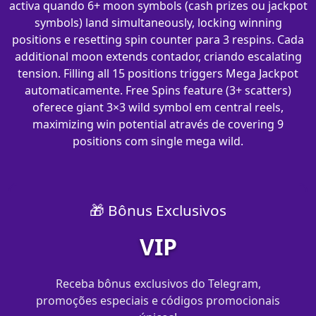
activa quando 6+ moon symbols (cash prizes ou jackpot
symbols) land simultaneously, locking winning
positions e resetting spin counter para 3 respins. Cada
additional moon extends contador, criando escalating
tension. Filling all 15 positions triggers Mega Jackpot
automaticamente. Free Spins feature (3+ scatters)
oferece giant 3×3 wild symbol em central reels,
maximizing win potential através de covering 9
positions com single mega wild.
🎁 Bônus Exclusivos
VIP
Receba bônus exclusivos do Telegram,
promoções especiais e códigos promocionais