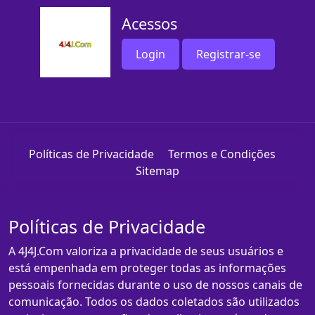
Acessos
Login
Registrar-se
Políticas de Privacidade
Termos e Condições
Sitemap
Políticas de Privacidade
A 4J4J.Com valoriza a privacidade de seus usuários e
está empenhada em proteger todas as informações
pessoais fornecidas durante o uso de nossos canais de
comunicação. Todos os dados coletados são utilizados