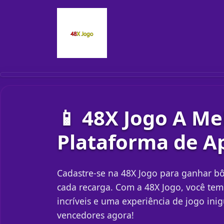
📱 48X Jogo A Me
Plataforma de A
Cadastre-se na 48X Jogo para ganhar b
cada recarga. Com a 48X Jogo, você te
incríveis e uma experiência de jogo inig
vencedores agora!