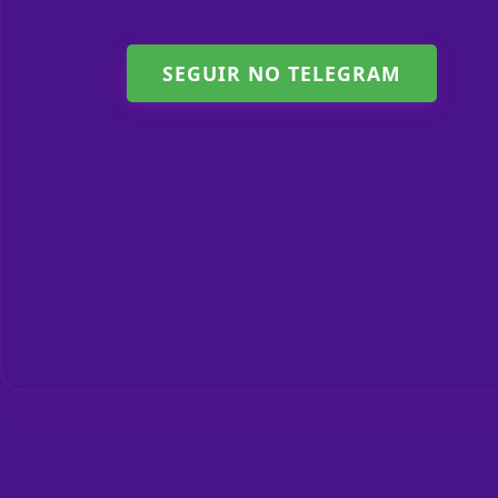
SEGUIR NO TELEGRAM