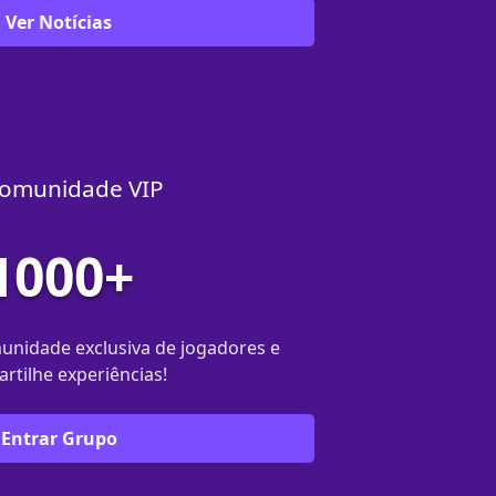
Ver Notícias
Comunidade VIP
1000+
unidade exclusiva de jogadores e
rtilhe experiências!
Entrar Grupo