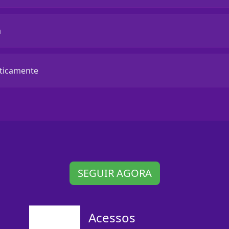
a
aticamente
SEGUIR AGORA
Acessos