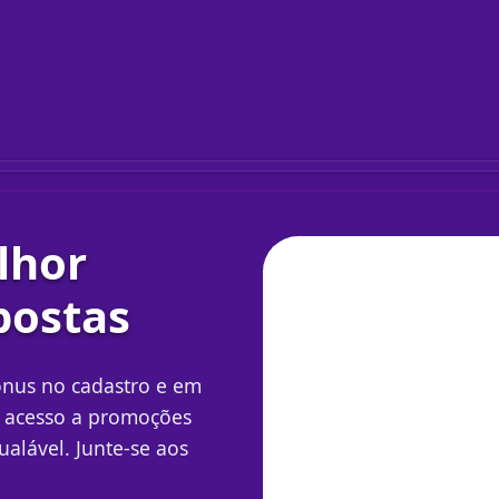
lhor
postas
ônus no cadastro e em
m acesso a promoções
ualável. Junte-se aos