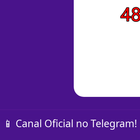
📱 Canal Oficial no Telegram!