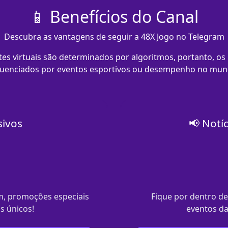
📱 Benefícios do Canal
Descubra as vantagens de seguir a 48X Jogo no Telegram
es virtuais são determinados por algoritmos, portanto, os 
fluenciados por eventos esportivos ou desempenho no mund
sivos
📢 Notí
m, promoções especiais
Fique por dentro d
s únicos!
eventos da