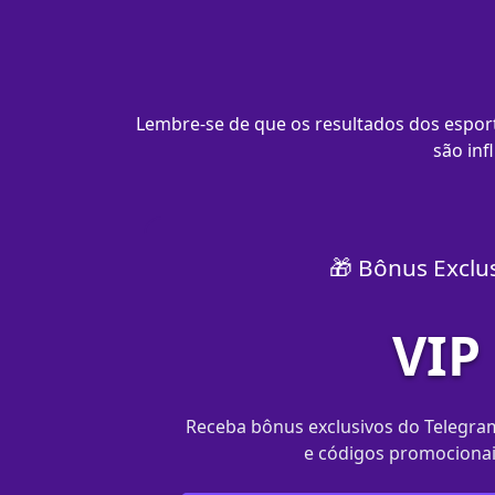
Lembre-se de que os resultados dos esport
são in
🎁 Bônus Exclu
VIP
Receba bônus exclusivos do Telegra
e códigos promocionai