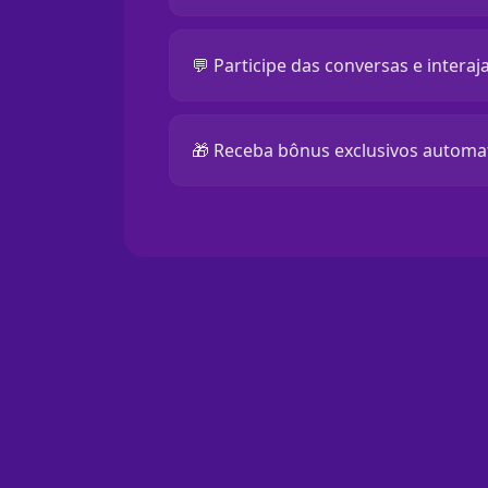
💬 Participe das conversas e interaj
🎁 Receba bônus exclusivos autom