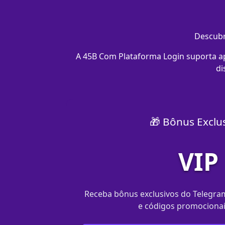
Descubr
A 45B Com Plataforma Login suporta ap
di
🎁 Bônus Exclu
VIP
Receba bônus exclusivos do Telegra
e códigos promocionai