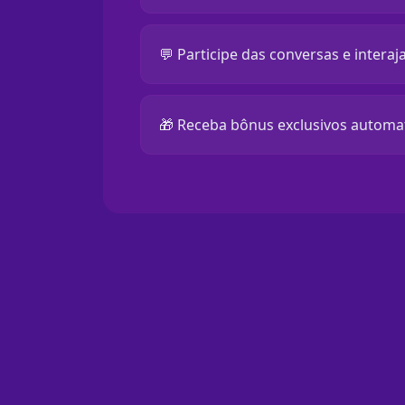
💬 Participe das conversas e interaj
🎁 Receba bônus exclusivos autom