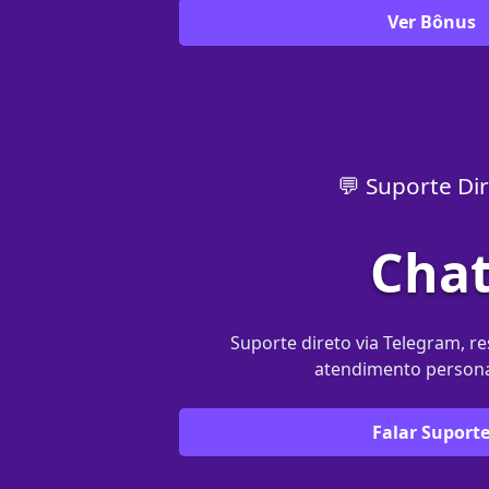
Ver Bônus
💬 Suporte Di
Cha
Suporte direto via Telegram, r
atendimento persona
Falar Suport