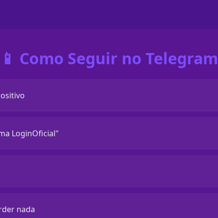
📱 Como Seguir no Telegram
ositivo
ma LoginOficial"
erder nada