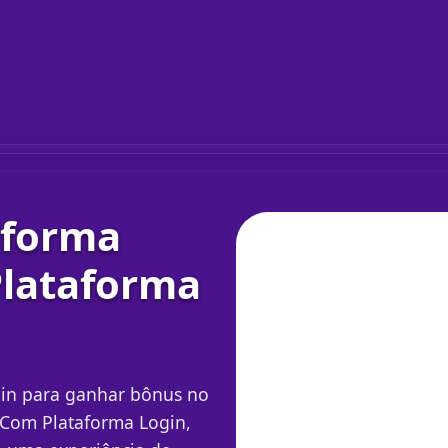
aforma
Plataforma
gin para ganhar bônus no
 Com Plataforma Login,