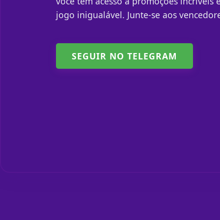
você tem acesso a promoções incríveis 
jogo inigualável. Junte-se aos vencedor
SEGUIR NO TELEGRAM