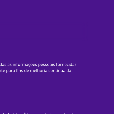
das as informações pessoais fornecidas
te para fins de melhoria contínua da