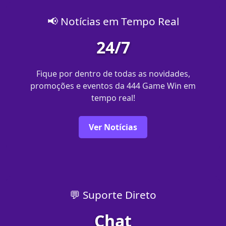
📢 Notícias em Tempo Real
24/7
Fique por dentro de todas as novidades,
promoções e eventos da 444 Game Win em
tempo real!
Ver Notícias
💬 Suporte Direto
Chat