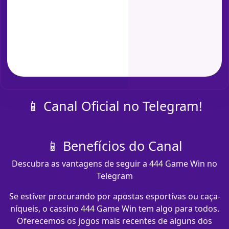
📱 Canal Oficial no Telegram!
📱 Benefícios do Canal
Descubra as vantagens de seguir a 444 Game Win no
Telegram
Se estiver procurando por apostas esportivas ou caça-
níqueis, o cassino 444 Game Win tem algo para todos.
Oferecemos os jogos mais recentes de alguns dos