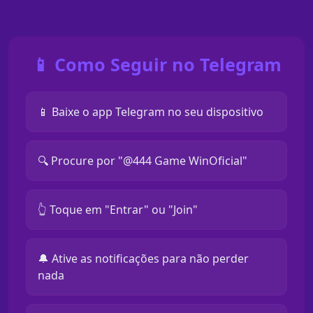
📱 Como Seguir no Telegram
📱 Baixe o app Telegram no seu dispositivo
🔍 Procure por "@444 Game WinOficial"
👆 Toque em "Entrar" ou "Join"
🔔 Ative as notificações para não perder
nada