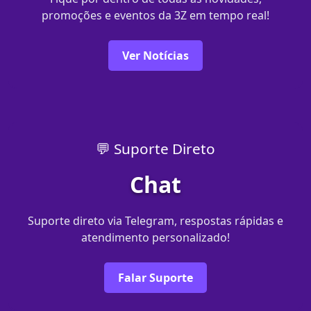
promoções e eventos da 3Z em tempo real!
Ver Notícias
💬 Suporte Direto
Chat
Suporte direto via Telegram, respostas rápidas e
atendimento personalizado!
Falar Suporte