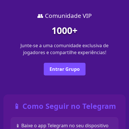
👥 Comunidade VIP
1000+
Junte-se a uma comunidade exclusiva de
jogadores e compartilhe experiências!
Entrar Grupo
📱 Como Seguir no Telegram
📱 Baixe o app Telegram no seu dispositivo