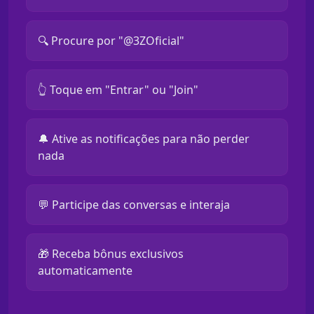
🔍 Procure por "@3ZOficial"
👆 Toque em "Entrar" ou "Join"
🔔 Ative as notificações para não perder
nada
💬 Participe das conversas e interaja
🎁 Receba bônus exclusivos
automaticamente