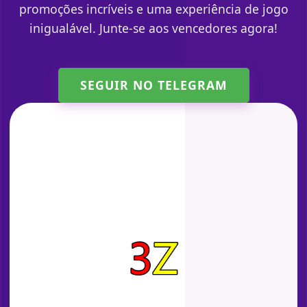
promoções incríveis e uma experiência de jogo
inigualável. Junte-se aos vencedores agora!
SEGUIR NO TELEGRAM