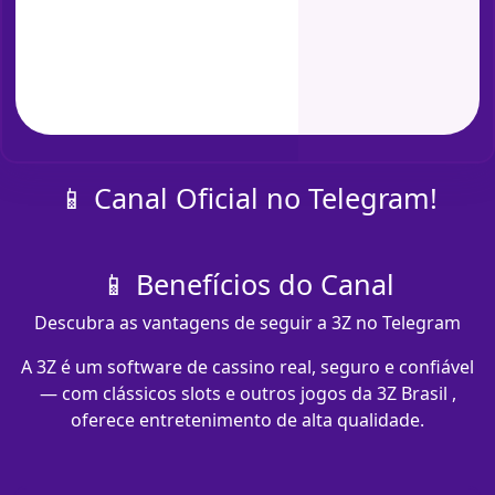
📱 Canal Oficial no Telegram!
📱 Benefícios do Canal
Descubra as vantagens de seguir a 3Z no Telegram
A 3Z é um software de cassino real, seguro e confiável
— com clássicos slots e outros jogos da 3Z Brasil ,
oferece entretenimento de alta qualidade.