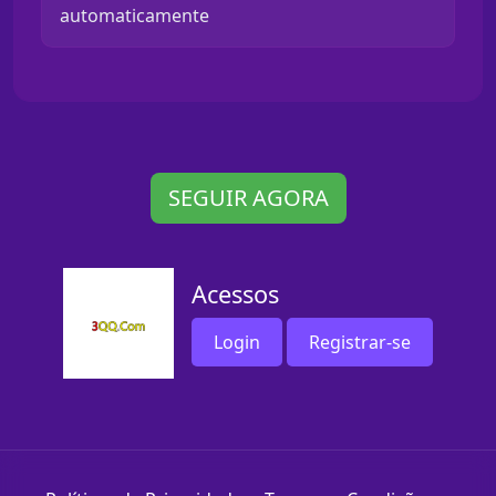
automaticamente
SEGUIR AGORA
Acessos
Login
Registrar-se