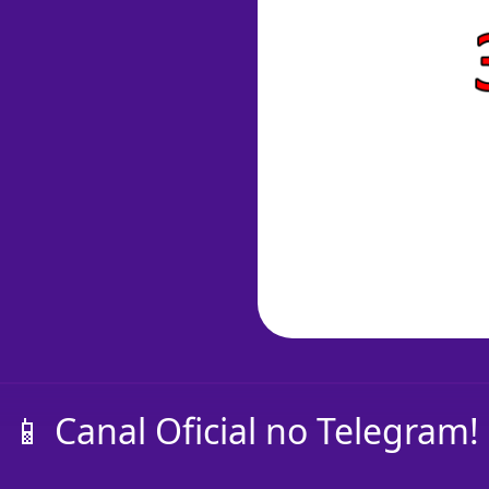
📱 Canal Oficial no Telegram!