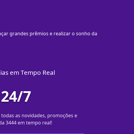
ançar grandes prêmios e realizar o sonho da
cias em Tempo Real
24/7
e todas as novidades, promoções e
da 3444 em tempo real!