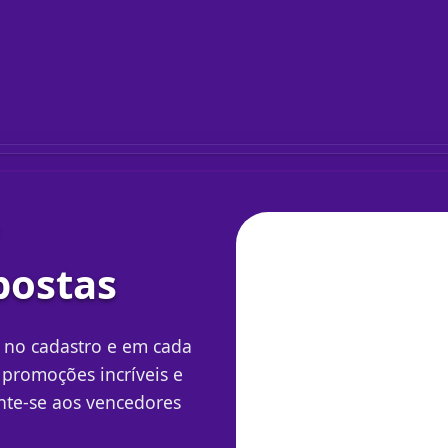
postas
 no cadastro e em cada
 promoções incríveis e
unte-se aos vencedores