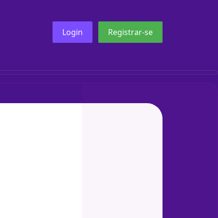
Login
Registrar-se