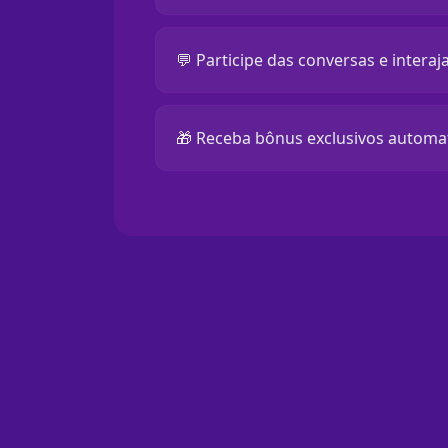
💬 Participe das conversas e interaj
🎁 Receba bônus exclusivos autom