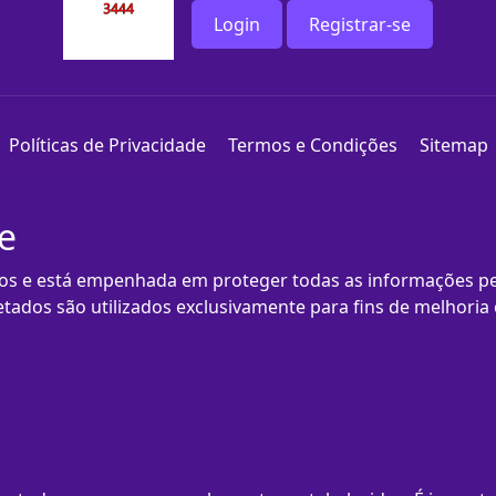
Login
Registrar-se
Políticas de Privacidade
Termos e Condições
Sitemap
de
rios e está empenhada em proteger todas as informações p
tados são utilizados exclusivamente para fins de melhoria