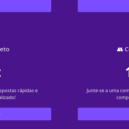
reto
👥 
t
espostas rápidas e
Junte-se a uma com
lizado!
compa
e