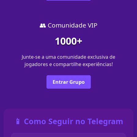
👥 Comunidade VIP
1000+
Junte-se a uma comunidade exclusiva de
jogadores e compartilhe experiências!
Entrar Grupo
📱 Como Seguir no Telegram