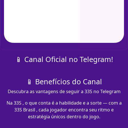
📱 Canal Oficial no Telegram!
📱 Benefícios do Canal
Descubra as vantagens de seguir a 33S no Telegram
Na 33S , o que conta é a habilidade e a sorte — com a
33S Brasil , cada jogador encontra seu ritmo e
estratégia únicos dentro do jogo.