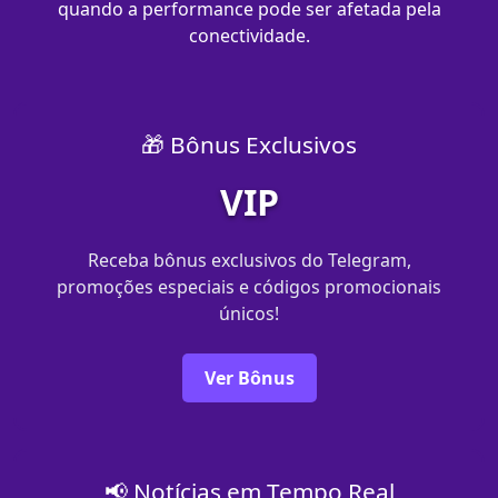
quando a performance pode ser afetada pela
conectividade.
🎁 Bônus Exclusivos
VIP
Receba bônus exclusivos do Telegram,
promoções especiais e códigos promocionais
únicos!
Ver Bônus
📢 Notícias em Tempo Real