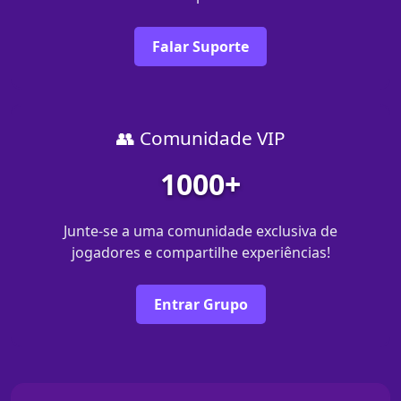
Falar Suporte
👥 Comunidade VIP
1000+
Junte-se a uma comunidade exclusiva de
jogadores e compartilhe experiências!
Entrar Grupo