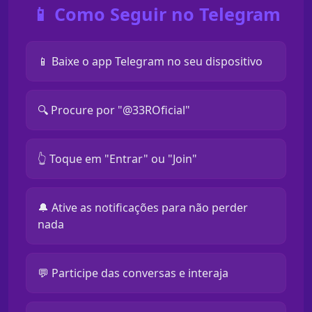
📱 Como Seguir no Telegram
📱 Baixe o app Telegram no seu dispositivo
🔍 Procure por "@33ROficial"
👆 Toque em "Entrar" ou "Join"
🔔 Ative as notificações para não perder
nada
💬 Participe das conversas e interaja