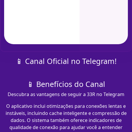
📱 Canal Oficial no Telegram!
📱 Benefícios do Canal
Descubra as vantagens de seguir a 33R no Telegram
O aplicativo inclui otimizações para conexões lentas e
instáveis, incluindo cache inteligente e compressão de
dados. O sistema também oferece indicadores de
qualidade de conexão para ajudar você a entender