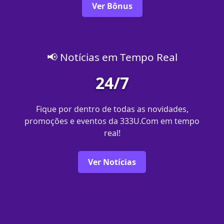
Ver Bônus
📢 Notícias em Tempo Real
24/7
Fique por dentro de todas as novidades,
promoções e eventos da 333U.Com em tempo
real!
Ver Notícias