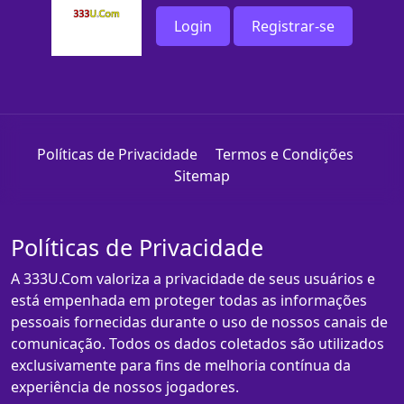
Login
Registrar-se
Políticas de Privacidade
Termos e Condições
Sitemap
Políticas de Privacidade
A 333U.Com valoriza a privacidade de seus usuários e
está empenhada em proteger todas as informações
pessoais fornecidas durante o uso de nossos canais de
comunicação. Todos os dados coletados são utilizados
exclusivamente para fins de melhoria contínua da
experiência de nossos jogadores.