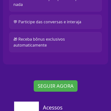
nada
💬 Participe das conversas e interaja
🎁 Receba bônus exclusivos
automaticamente
SEGUIR AGORA
Acessos