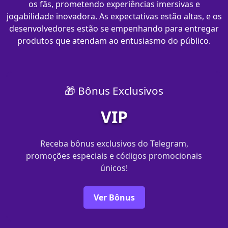
os fãs, prometendo experiências imersivas e
jogabilidade inovadora. As expectativas estão altas, e os
desenvolvedores estão se empenhando para entregar
produtos que atendam ao entusiasmo do público.
🎁 Bônus Exclusivos
VIP
Receba bônus exclusivos do Telegram,
promoções especiais e códigos promocionais
únicos!
Ver Bônus