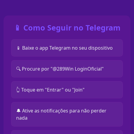
📱 Como Seguir no Telegram
📱 Baixe o app Telegram no seu dispositivo
🔍 Procure por "@289Win LoginOficial"
👆 Toque em "Entrar" ou "Join"
🔔 Ative as notificações para não perder
nada