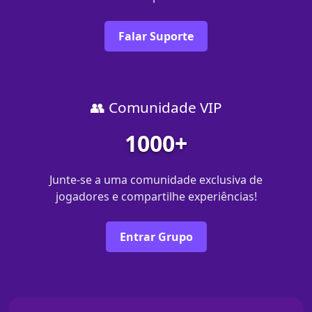
Falar Suporte
👥 Comunidade VIP
1000+
Junte-se a uma comunidade exclusiva de
jogadores e compartilhe experiências!
Entrar Grupo