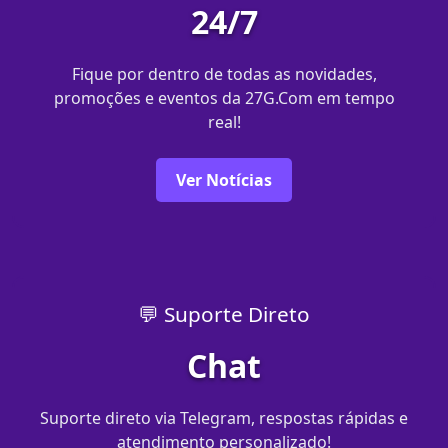
24/7
Fique por dentro de todas as novidades,
promoções e eventos da 27G.Com em tempo
real!
Ver Notícias
💬 Suporte Direto
Chat
Suporte direto via Telegram, respostas rápidas e
atendimento personalizado!