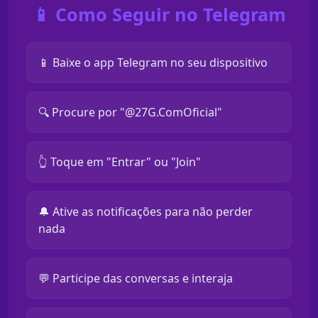
📱 Como Seguir no Telegram
📱 Baixe o app Telegram no seu dispositivo
🔍 Procure por "@27G.ComOficial"
👆 Toque em "Entrar" ou "Join"
🔔 Ative as notificações para não perder
nada
💬 Participe das conversas e interaja