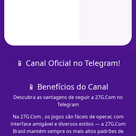
📱 Canal Oficial no Telegram!
📱 Benefícios do Canal
Descubra as vantagens de seguir a 27G.Com no
Telegram
Na 27G.Com , os jogos são fáceis de operar, com
interface amigável e diversos estilos — a 27G.Com
Brasil mantém sempre os mais altos padrões de