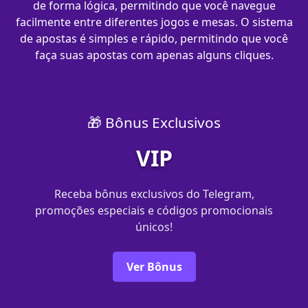
de forma lógica, permitindo que você navegue
facilmente entre diferentes jogos e mesas. O sistema
de apostas é simples e rápido, permitindo que você
faça suas apostas com apenas alguns cliques.
🎁 Bônus Exclusivos
VIP
Receba bônus exclusivos do Telegram,
promoções especiais e códigos promocionais
únicos!
Ver Bônus