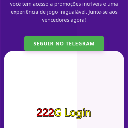
você tem acesso a promoções incríveis e uma
experiência de jogo inigualável. Junte-se aos
vencedores agora!
SEGUIR NO TELEGRAM