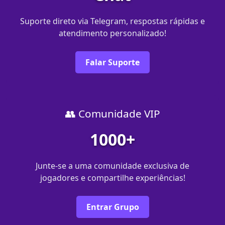
Suporte direto via Telegram, respostas rápidas e
atendimento personalizado!
Falar Suporte
👥 Comunidade VIP
1000+
Junte-se a uma comunidade exclusiva de
jogadores e compartilhe experiências!
Entrar Grupo