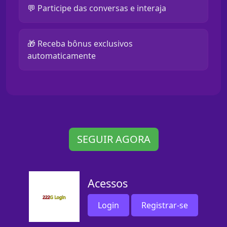
💬 Participe das conversas e interaja
🎁 Receba bônus exclusivos
automaticamente
SEGUIR AGORA
Acessos
Login
Registrar-se