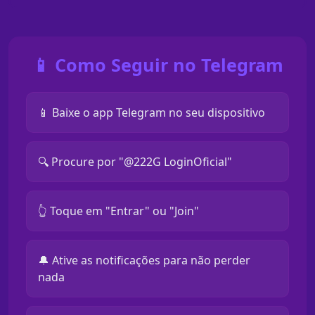
📱 Como Seguir no Telegram
📱 Baixe o app Telegram no seu dispositivo
🔍 Procure por "@222G LoginOficial"
👆 Toque em "Entrar" ou "Join"
🔔 Ative as notificações para não perder
nada