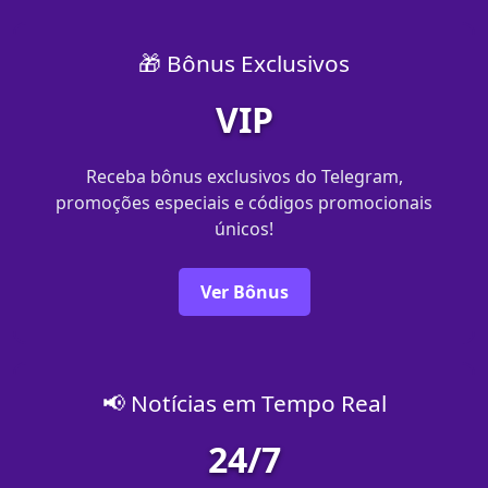
🎁 Bônus Exclusivos
VIP
Receba bônus exclusivos do Telegram,
promoções especiais e códigos promocionais
únicos!
Ver Bônus
📢 Notícias em Tempo Real
24/7