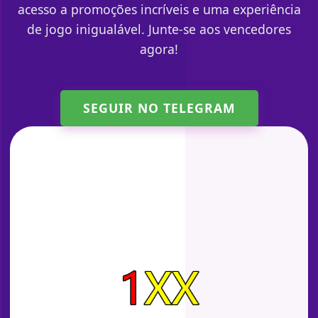
acesso a promoções incríveis e uma experiência
de jogo inigualável. Junte-se aos vencedores
agora!
SEGUIR NO TELEGRAM