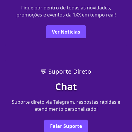
Fique por dentro de todas as novidades,
promoções e eventos da 1XX em tempo real!
Ver Notícias
💬 Suporte Direto
Chat
Suporte direto via Telegram, respostas rápidas e
atendimento personalizado!
Falar Suporte