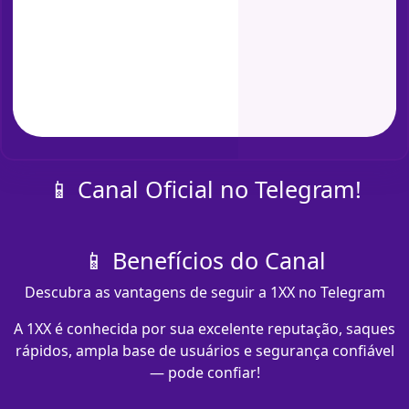
📱 Canal Oficial no Telegram!
📱 Benefícios do Canal
Descubra as vantagens de seguir a 1XX no Telegram
A 1XX é conhecida por sua excelente reputação, saques
rápidos, ampla base de usuários e segurança confiável
— pode confiar!