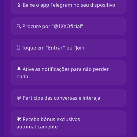
📱 Baixe o app Telegram no seu dispositivo
🔍 Procure por "@1XXOficial"
👆 Toque em "Entrar" ou "Join"
🔔 Ative as notificações para não perder
nada
💬 Participe das conversas e interaja
🎁 Receba bônus exclusivos
automaticamente