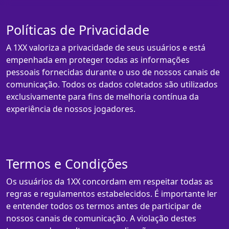
Políticas de Privacidade
A 1XX valoriza a privacidade de seus usuários e está
empenhada em proteger todas as informações
pessoais fornecidas durante o uso de nossos canais de
comunicação. Todos os dados coletados são utilizados
exclusivamente para fins de melhoria contínua da
experiência de nossos jogadores.
Termos e Condições
Os usuários da 1XX concordam em respeitar todas as
regras e regulamentos estabelecidos. É importante ler
e entender todos os termos antes de participar de
nossos canais de comunicação. A violação destes