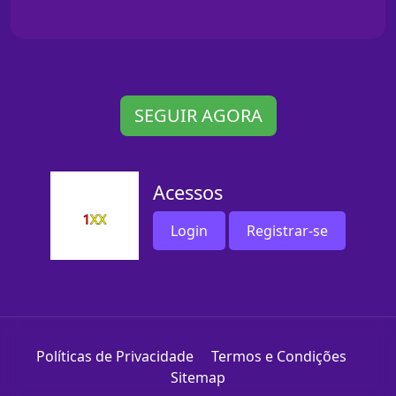
SEGUIR AGORA
Acessos
Login
Registrar-se
Políticas de Privacidade
Termos e Condições
Sitemap