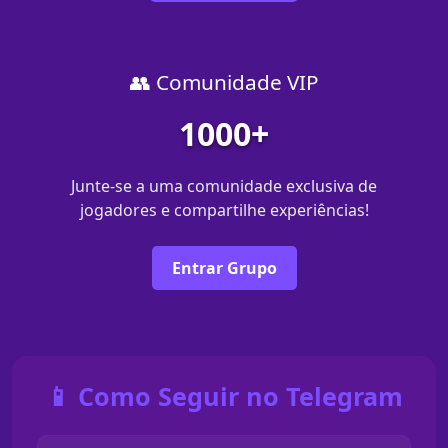
👥 Comunidade VIP
1000+
Junte-se a uma comunidade exclusiva de
jogadores e compartilhe experiências!
Entrar Grupo
📱 Como Seguir no Telegram