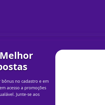
 Melhor
postas
r bônus no cadastro e em
tem acesso a promoções
ualável. Junte-se aos