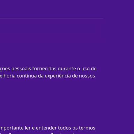
ções pessoais fornecidas durante o uso de
elhoria contínua da experiência de nossos
mportante ler e entender todos os termos