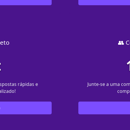
reto
👥 
t
espostas rápidas e
Junte-se a uma com
lizado!
compa
e