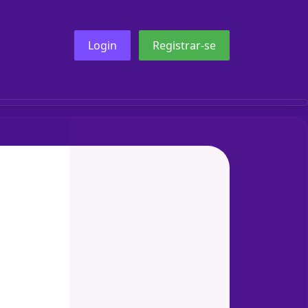
Login
Registrar-se